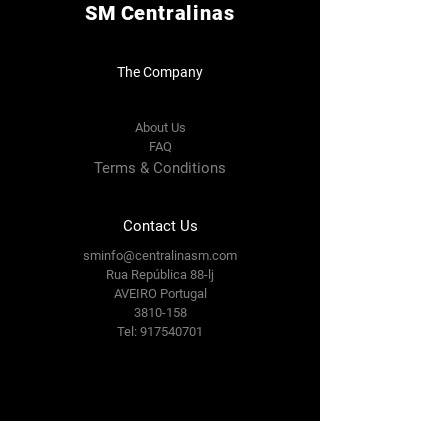
SM
Centralinas
The Company
About Us
FAQ
Terms & Conditions
Contact Us
sminfo@centralinasm.com
Rua República 88-lj
AVEIRO Portugal
3810-158
Tel:
917540701